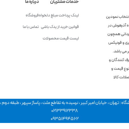
خدمات مشتریان
درباره ما
لینک پرداخت مبلغ دلخواه
فروشگاه
انتخاب نمودین
گاه آذرهوش در
قوانین خرید از یدک باشی
تماس با ما
وارداتی همچون
لیست قیمت محصولات
 چری و فونیکس
 می باشد.
رف کنندگان و
تنوع قیمت و
لالت کالا
ه : تهران ، خیابان امیر کبیر ، نرسیده به تقاطع ملت ، پاساژ سپهر ، طبقه دوم ، پلاک
02133912338
09351494562