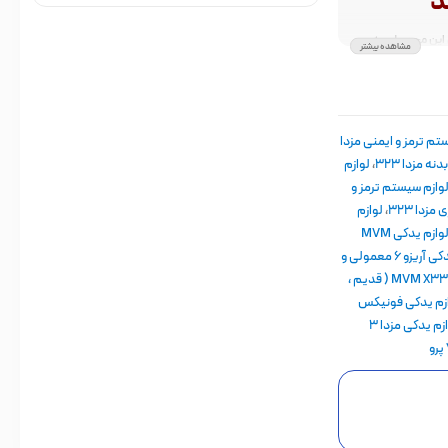
د
 این محصول ، به
مشاهده بیشتر
تور خواهد شد و
م ترمز و ایمنی مزدا
دنه مزدا 323
،
لوازم
وازم سیستم ترمز و
زدا 323
،
لوازم
لوازم یدکی MVM
لوازم یدکی آریزو 6 معمولی و
لوازم یدکی ام وی ام MVM X33 ( قدیم ،
زم یدکی فونیکس
لوازم یدکی مزدا ۳