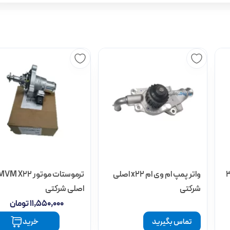
 ام 315
واتر پمپ ام وی ام x22 اصلی
ترموستات موتور VM X22
شرکتی
اصلی شرکتی
۱۱,۵۵۰,۰۰۰
تومان
تماس بگیرید
خرید