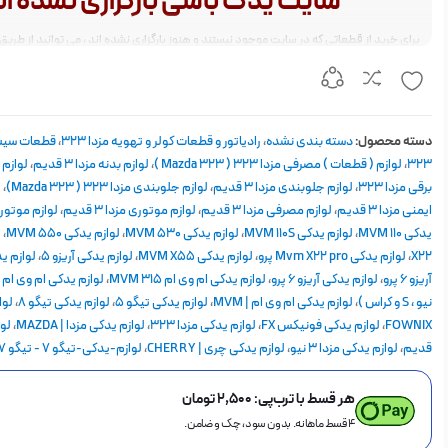
سایت یدک باشی بارگزاری نشده ان
برای خرید از قطعاتی که در سایت موجود نیستند و هنوز بارگزاری نشده اند ، می توانید از طریق
میزان خرید خود ، مبلغ مورد نیاز را انتخاب کرده و روال خرید از ترب پی را دنبال کنید.
در نهایت قطعات مورد نیاز شما به میزان اعتبار خریداری شده ، از طریق پشتیبانی واتس آپ فاک
الباقی مراحل ارسال صورت خواهد گرفت.
دسته محصول:
دسته بندی نشده
،
رادیاتور و قطعات کولر و تهویه مزدا 323
،
قطعات سیست
323
،
لوازم ( قطعات ) مصرفی مزدا 323 ( Mazda 323 )
،
لوازم بدنه مزدا 3 قدیم
،
لوازم ب
برقی مزدا 323
،
لوازم جلوبندی مزدا 3 قدیم
،
لوازم جلوبندی مزدا 323 ( Mazda 323)
،
ل
ایمنی مزدا 3 قدیم
،
لوازم مصرفی مزدا 3 قدیم
،
لوازم موتوری مزدا 3 قدیم
،
لوازم موتوری م
یدکی MVM 110
،
لوازم یدکی MVM 110S
،
لوازم یدکی MVM 530
،
لوازم یدکی MVM 550
،
X22
،
لوازم یدکی Mvm X22 pro پرو
،
لوازم یدکی MVM X55
،
لوازم یدکی آریزو 5
،
آریزو 6 پرو
،
لوازم یدکی آریزو 6 پرو
،
لوازم یدکی ام وی ام MVM 315
،
نیو ، S و کراس )
،
لوازم یدکی ام وی ام | MVM
،
لوازم یدکی تیگو 5
،
لوازم یدکی تیگو ۸
،
لوا
FOWNIX
،
لوازم یدکی فونیکس FX
،
لوازم یدکی مزدا 323
،
لوازم یدکی مزدا | MAZDA
،
قدیم
،
لوازم یدکی مزدا ۳ نیو
،
لوازم یدکی چری | CHERRY
،
لوازم-یدکی-تیگو ۷ - تیگو 7 پرو
هر قسط با ترب‌پی:
۲,۵۰۰
تومان
۴ قسط ماهانه. بدون سود، چک و ضامن.