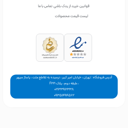
قوانین خرید از یدک باشی
تماس با ما
لیست قیمت محصولات
آدرس فروشگاه : تهران ، خیابان امیر کبیر ، نرسیده به تقاطع ملت ، پاساژ سپهر
، طبقه دوم ، پلاک F221
02133912338
09351494562