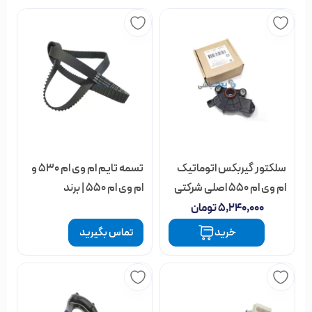
سلکتور گیربکس اتوماتیک
تسمه تایم ام وی ام 530 و
ام وی ام 550 اصلی شرکتی
ام وی ام 550 | برند
پاورگریپ
۵,۲۴۰,۰۰۰
تومان
خرید
تماس بگیرید