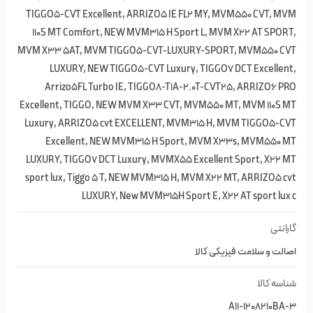
TIGGO5-CVT Excellent, ARRIZO5 IE FL2 MY, MVM550 CVT, MVM
110S MT Comfort, NEW MVM315 H Sport L, MVM X22 AT SPORT,
MVM X33 5AT, MVM TIGGO5-CVT-LUXURY-SPORT, MVM550 CVT
LUXURY, NEW TIGGO5-CVT Luxury, TIGGO7 DCT Excellent,
Arrizo5FL Turbo IE, TIGGO8-T1A-2.0T-CVT25, ARRIZO6 PRO
Excellent, TIGGO, NEW MVM X33 CVT, MVM550 MT, MVM 110S MT
Luxury, ARRIZO5 cvt EXCELLENT, MVM315 H, MVM TIGGO5-CVT
Excellent, NEW MVM315 H Sport, MVM X33s, MVM550 MT
LUXURY, TIGGO7 DCT Luxury, MVMX55 Excellent Sport, X22 MT
sport lux, Tiggo 5 T, NEW MVM315 H, MVM X22 MT, ARRIZO5 cvt
LUXURY, New MVM315H Sport E, X22 AT sport lux c
گارانتی
اصالت و سلامت فیزیکی کالا
شناسه کالا
A11-1208210BA-3