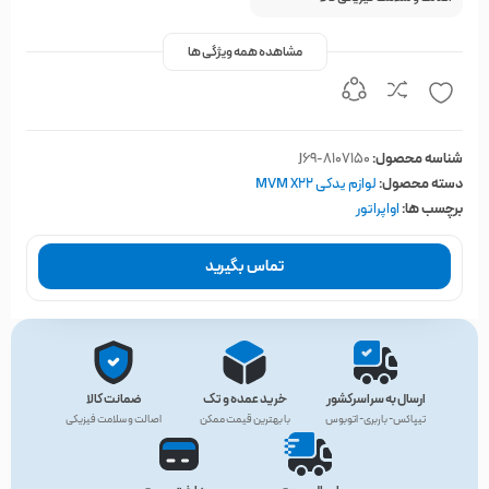
مشاهده همه ویژگی ها
شناسه محصول:
J69-8107150
دسته محصول:
لوازم یدکی MVM X22
برچسب ها:
اواپراتور
تماس بگیرید
ارسال به سراسرکشور
خرید عمده و تک
ضمانت کالا
تیپاکس- باربری- اتوبوس
با بهترین قیمت ممکن
اصالت و سلامت فیزیکی