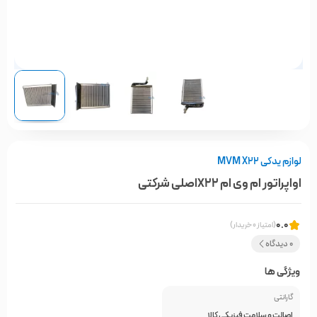
لوازم یدکی MVM X22
اواپراتور ام وی ام X22اصلی شرکتی
0.0
(امتیاز 0 خریدار)
0 دیدگاه
ویژگی ها
گارانتی
اصالت و سلامت فیزیکی کالا