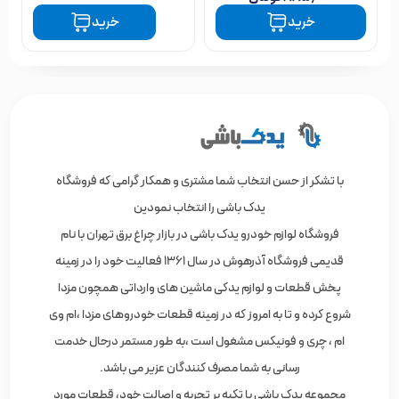
۸۹۰,۰۰۰
تومان
خرید
خرید
قاب آینه مزدا 323 - چپ و راست عدد
۲۲۱,۲۵۰
تومان
هر قسط با ترب‌پی:
با تشکر از حسن انتخاب شما مشتری و همکار گرامی که فروشگاه
۴ قسط ماهانه. بدون سود، چک و ضامن.
یدک باشی را انتخاب نمودین
فروشگاه لوازم خودرو یدک باشی در بازار چراغ برق تهران با نام
قدیمی فروشگاه آذرهوش در سال 1361 فعالیت خود را در زمینه
پخش قطعات و لوازم یدکی ماشین های وارداتی همچون مزدا
شروع کرده و تا به امروز که در زمینه قطعات خودروهای مزدا ،ام وی
ام ، چری و فونیکس مشغول است ،به طور مستمر درحال خدمت
رسانی به شما مصرف کنندگان عزیر می باشد.
مجموعه یدک باشی با تکیه بر تجربه و اصالت خود، قطعات مورد