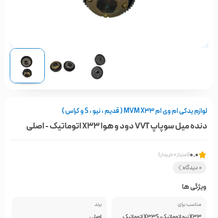
لوازم یدکی ام وی ام MVM X33 ( قدیم ، نیو ، S و کراس )
دنده میل سوپاپ VVT دود و هوا X33 اتوماتیک - اصلی
0.0
(امتیاز 0 خریدار)
0 دیدگاه
ویژگی ها
مناسب برای
برند
X33 نیو اتوماتیک، X33S اتوماتیک
اصلی