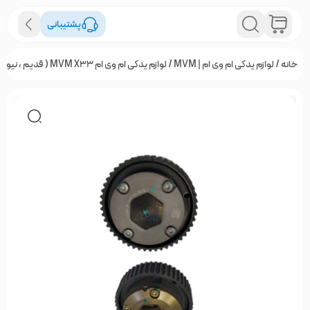
پشتیبانی
خانه
/
لوازم یدکی ام وی ام | MVM
/
لوازم یدکی ام وی ام MVM X33 ( قدیم ، نیو ، S و کراس )