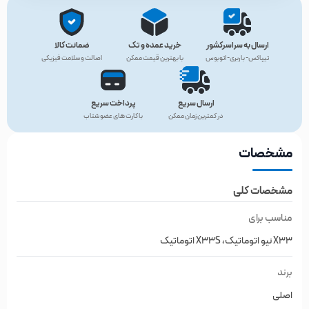
ارسال به سراسرکشور
خرید عمده و تک
ضمانت کالا
تیپاکس- باربری- اتوبوس
با بهترین قیمت ممکن
اصالت و سلامت فیزیکی
ارسال سریع
پرداخت سریع
در کمترین زمان ممکن
با کارت های عضو شتاب
مشخصات
مشخصات کلی
مناسب برای
X33 نیو اتوماتیک، X33S اتوماتیک
برند
اصلی