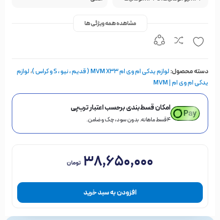
مشاهده همه ویژگی ها
دسته محصول:
لوازم یدکی ام وی ام MVM X33 ( قدیم ، نیو ، S و کراس )
،
لوازم
یدکی ام وی ام | MVM
امکان قسط‌بندی برحسب اعتبار ترب‌پی
۴ قسط ماهانه. بدون سود، چک و ضامن.
۳۸,۶۵۰,۰۰۰
تومان
افزودن به سبد خرید