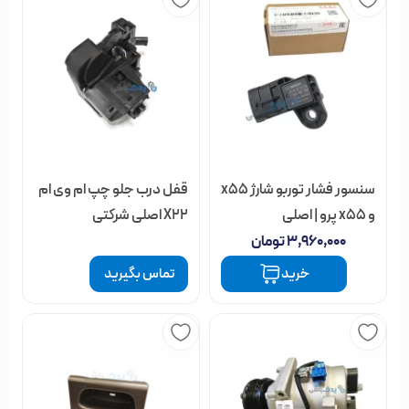
سنسور فشار توربو شارژ x55
قفل درب جلو چپ ام وی ام
و x55 پرو | اصلی
X22 اصلی شرکتی
۳,۹۶۰,۰۰۰
تومان
خرید
تماس بگیرید