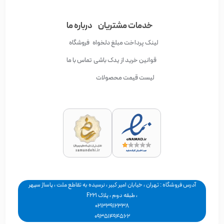
خدمات مشتریان
درباره ما
لینک پرداخت مبلغ دلخواه
فروشگاه
قوانین خرید از یدک باشی
تماس با ما
لیست قیمت محصولات
آدرس فروشگاه : تهران ، خیابان امیر کبیر ، نرسیده به تقاطع ملت ، پاساژ سپهر
، طبقه دوم ، پلاک F221
02133912338
09351494562