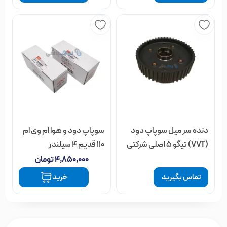
دنده سر میل سوپاپ دود
سوپاپ دود و هوا ام وی ام
(VVT) تیگو 5 اصلی شرکتی
110 قدیم 4 سیلندر
۴,۸۵۰,۰۰۰
تومان
تماس بگیرید
خرید