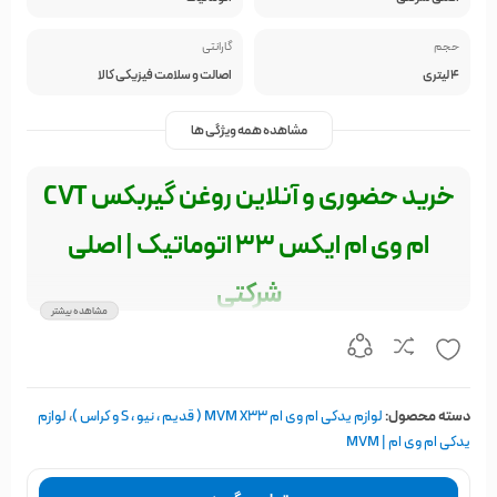
حجم
گارانتی
4 لیتری
اصالت و سلامت فیزیکی کالا
مشاهده همه ویژگی ها
خرید حضوری و آنلاین روغن گیربکس CVT
ام وی ام ایکس 33 اتوماتیک | اصلی
شرکتی
مشاهده بیشتر
روغن گیربکس 4 لیتری mvm x33 اصلی شرکتی
این محصول مناسب برای تمامی مدل های mvm x33 می باشد
دسته محصول:
لوازم یدکی ام وی ام MVM X33 ( قدیم ، نیو ، S و کراس )
،
لوازم
یدکی ام وی ام | MVM