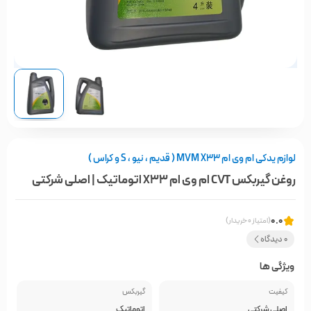
لوازم یدکی ام وی ام MVM X33 ( قدیم ، نیو ، S و کراس )
روغن گیربکس CVT ام وی ام X33 اتوماتیک | اصلی شرکتی
0.0
(امتیاز 0 خریدار)
0 دیدگاه
ویژگی ها
کیفیت
گیربکس
اصلی شرکتی
اتوماتیک