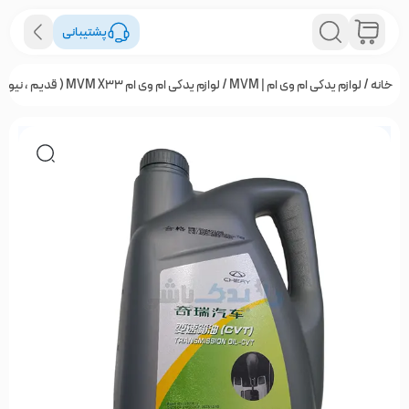
پشتیبانی
خانه
/
لوازم یدکی ام وی ام | MVM
/
لوازم یدکی ام وی ام MVM X33 ( قدیم ، نیو ، S و کراس )