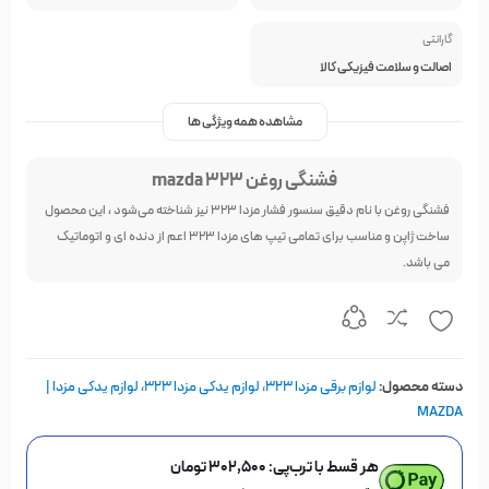
گارانتی
اصالت و سلامت فیزیکی کالا
مشاهده همه ویژگی ها
فشنگی روغن mazda 323
فشنگی روغن با نام دقیق سنسور فشار مزدا 323 نیز شناخته می‌شود ، این محصول
ساخت ژاپن و مناسب برای تمامی تیپ های مزدا 323 اعم از دنده ای و اتوماتیک
می باشد.
دسته محصول:
لوازم برقی مزدا 323
،
لوازم یدکی مزدا 323
،
لوازم یدکی مزدا |
MAZDA
هر قسط با ترب‌پی:
۳۰۲,۵۰۰
تومان