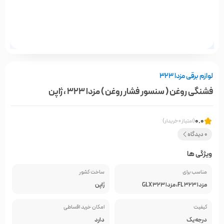
لوازم برقی مزدا 323
فشنگی روغن ( سنسور فشار روغن ) مزدا 323 ، ژاپن
0.0
(امتیاز 0 خریدار)
0 دیدگاه
ویژگی ها
مناسب برای
ساخت کشور
مزدا 323 FL، مزدا 323 GLX
ژاپن
کیفیت
امکان خرید اقساطی
درجه یک
دارد