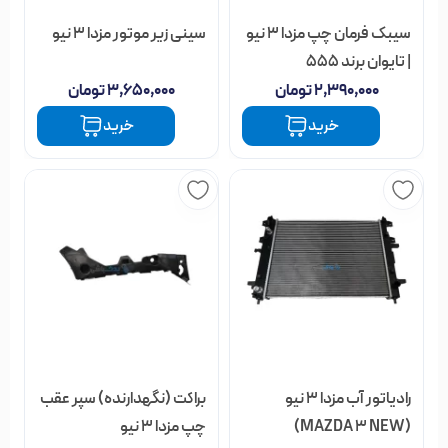
پمپ بنزین مزدا 3 نیو تا به امروز وجود نداشته است.
سیبک فرمان چپ مزدا 3 نیو
سینی زیر موتور مزدا 3 نیو
| تایوان برند 555
علائم خرابی پمپ بنزین مزدا 3
۲,۳۹۰,۰۰۰
تومان
۳,۶۵۰,۰۰۰
تومان
خرید
خرید
نیو
دیر روشن شدن خودرو در استارت های اولیه
روشن شدن چراغ چک خودرو در اثر افت فشار بنزین
دل زدن و ریپ زدن خودرو در دور موتور های بالا
شنیده نشدن صدای کارکرد پمپ بنزین
موارد ذکر شده در بالا از نشانه های اصلی خرابی پمپ بنزین مزدا
رادیاتور آب مزدا 3 نیو
براکت (نگهدارنده) سپر عقب
3new می باشند که در این صورت نیاز به تعویض خواهند داشت.
(MAZDA 3 NEW)
چپ مزدا 3 نیو