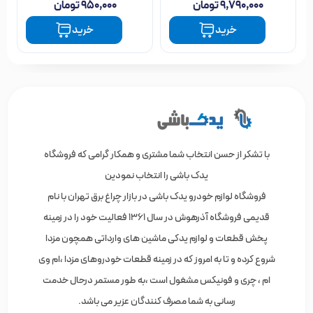
تعویض پمپ بنزین مزدا 3 نیو
۹,۷۹۰,۰۰۰
تومان
۹۵۰,۰۰۰
تومان
خرید
خرید
تعویض پمپ بنزین Mazda new بر خلاف خیلی از خودرو ها از زیر
صندلی امکان پذیر نیست و برای تعویض نیاز خواهد بود باک بنزین
به صورت کامل جدا شود و نسبت به تعویض اقدام کنید.
اجرت تعویض پمپ بنزین مزدا 3 نیو
با تشکر از حسن انتخاب شما مشتری و همکار گرامی که فروشگاه
همانطور که متوجه شدید، باز کردن کامل باک بنزین مزدا 3 نیو برای
یدک باشی را انتخاب نمودین
تعویض پمپ بنزین اجباری است و این امر کافیست تا اجرت
فروشگاه لوازم خودرو یدک باشی در بازار چراغ برق تهران با نام
تعویض را بالا ببرد.
قدیمی فروشگاه آذرهوش در سال 1361 فعالیت خود را در زمینه
پخش قطعات و لوازم یدکی ماشین های وارداتی همچون مزدا
اگر برای تعویض پمپ بنزین مزدا نیو به تعمیرگاه مراجعه کردید و
شروع کرده و تا به امروز که در زمینه قطعات خودروهای مزدا ،ام وی
اجرت بالا برای تعویض پیشنهاد دادند، بدانید که دلیل نیاز به باز
ام ، چری و فونیکس مشغول است ،به طور مستمر درحال خدمت
شدن کامل باک خواهد بود.
رسانی به شما مصرف کنندگان عزیر می باشد.