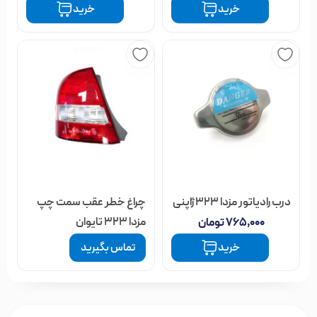
خرید
خرید
درب رادیاتور مزدا 323 ژاپنی
چراغ خطر عقب سمت چپ
مزدا 323 تایوان
۷۶۵,۰۰۰
تومان
خرید
تماس بگیرید