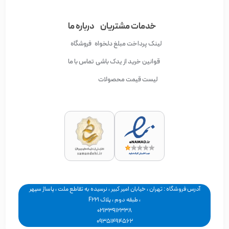
خدمات مشتریان
درباره ما
لینک پرداخت مبلغ دلخواه
فروشگاه
قوانین خرید از یدک باشی
تماس با ما
لیست قیمت محصولات
آدرس فروشگاه : تهران ، خیابان امیر کبیر ، نرسیده به تقاطع ملت ، پاساژ سپهر
، طبقه دوم ، پلاک F221
02133912338
09351494562