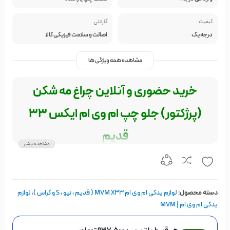
کیفیت
گارانتی
درجه یک
اصالت و سلامت فیزیکی کالا
مشاهده همه ویژگی ها
خرید حضوری و آنلاین چراغ مه شکن
(پرژکتور) جلو چپ ام وی ام ایکس 33
قدیم
مشاهده بیشتر
چراغ پرژکتور جلو چپ mvm x33 قدیم
این محصول صرفاً مناسب برای x33 قدیم بوده و بهمراه لامپ پرژکتور و کامل عرضه
می‌شود.
دسته محصول:
لوازم یدکی ام وی ام MVM X33 ( قدیم ، نیو ، S و کراس )
،
لوازم
یدکی ام وی ام | MVM