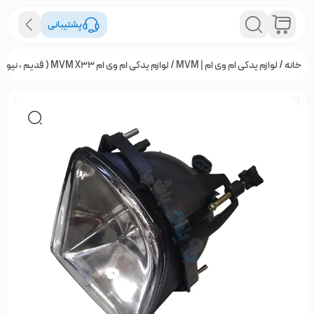
پشتیبانی
خانه
/
لوازم یدکی ام وی ام | MVM
/
لوازم یدکی ام وی ام MVM X33 ( قدیم ، نیو ، S و کراس )