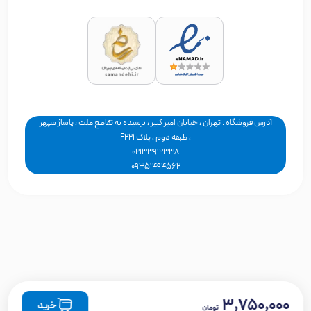
آدرس فروشگاه : تهران ، خیابان امیر کبیر ، نرسیده به تقاطع ملت ، پاساژ سپهر
، طبقه دوم ، پلاک F221
02133912338
09351494562
۳,۷۵۰,۰۰۰
خرید
تومان