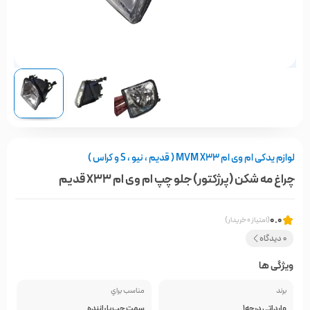
لوازم یدکی ام وی ام MVM X33 ( قدیم ، نیو ، S و کراس )
چراغ مه شکن (پرژکتور) جلو چپ ام وی ام X33 قدیم
0.0
(امتیاز 0 خریدار)
0 دیدگاه
ویژگی ها
برند
مناسب براي
وارداتی درجه1
سمت چپ یا راننده