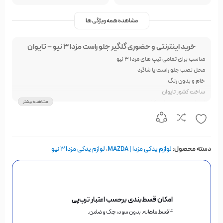
مشاهده همه ویژگی ها
خرید اینترنتی و حضوری گلگیر جلو راست مزدا 3 نیو – تایوان
مناسب برای تمامی تیپ های مزدا 3 نیو
محل نصب جلو راست یا شاگرد
خام و بدون رنگ
ساخت کشور تایوان
مشاهده بیشتر
ارسال سریع به سراسر کشور
امکان خرید اقساطی توسط ترب پی
امکان خرید حضوری
دسته محصول:
لوازم یدکی مزدا | MAZDA
،
لوازم یدکی مزدا ۳ نیو
امکان قسط‌بندی برحسب اعتبار ترب‌پی
۴ قسط ماهانه. بدون سود، چک و ضامن.