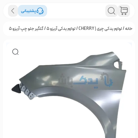
پشتیبانی
خانه
/
لوازم یدکی چری | CHERRY
/
لوازم یدکی آریزو 5
/ گلگیر جلو چپ آریزو 5