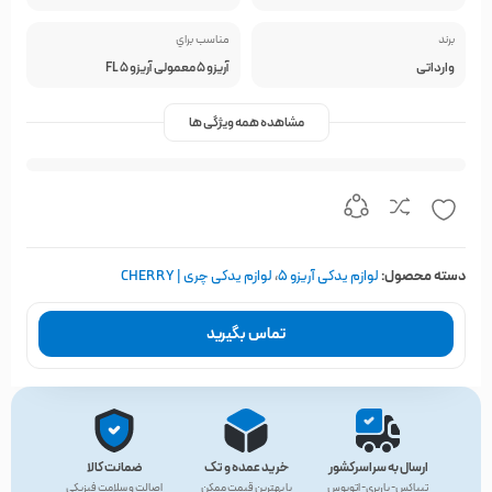
برند
مناسب براي
وارداتی
آریزو 5 معمولی آریزو 5 FL
مشاهده همه ویژگی ها
دسته محصول:
لوازم یدکی آریزو 5
،
لوازم یدکی چری | CHERRY
تماس بگیرید
ارسال به سراسرکشور
خرید عمده و تک
ضمانت کالا
تیپاکس- باربری- اتوبوس
با بهترین قیمت ممکن
اصالت و سلامت فیزیکی